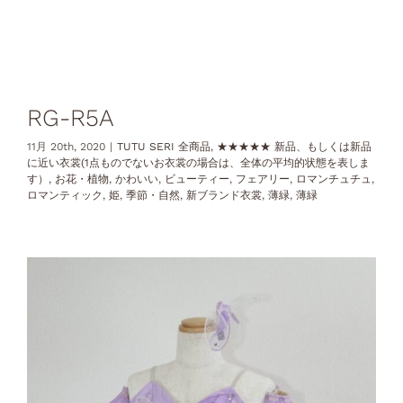
RG-R5A
11月 20th, 2020
|
TUTU SERI 全商品
,
★★★★★ 新品、もしくは新品
に近い衣裳(1点ものでないお衣裳の場合は、全体の平均的状態を表しま
す）
,
お花・植物
,
かわいい
,
ビューティー
,
フェアリー
,
ロマンチュチュ
,
ロマンティック
,
姫
,
季節・自然
,
新ブランド衣裳
,
薄緑
,
薄緑