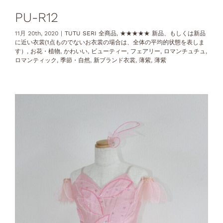
PU-R12
11月 20th, 2020
|
TUTU SERI 全商品
,
★★★★★ 新品、もしくは新品
に近い衣裳(1点ものでないお衣裳の場合は、全体の平均的状態を表しま
す）
,
お花・植物
,
かわいい
,
ビューティー
,
フェアリー
,
ロマンチュチュ
,
ロマンティック
,
季節・自然
,
新ブランド衣裳
,
薄紫
,
薄紫