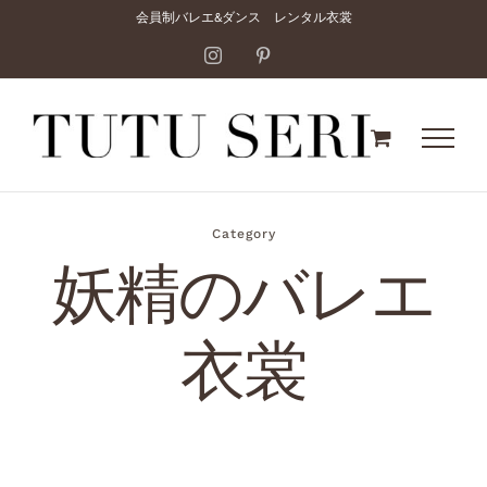
Skip
会員制バレエ&ダンス レンタル衣裳
to
Instagram
Pinterest
content
Category
妖精のバレエ
衣裳