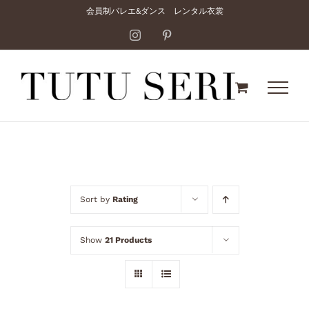
Skip
会員制バレエ&ダンス レンタル衣裳
to
Instagram
Pinterest
content
Sort by
Rating
Show
21 Products