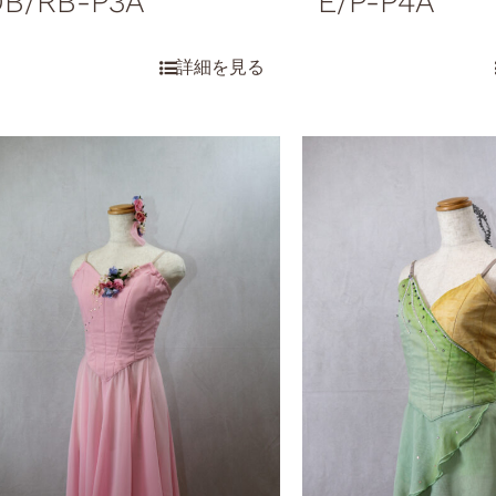
DB/RB-P3A
E/P-P4A