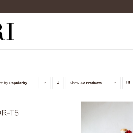
rt by
Popularity
Show
42 Products
R-T5