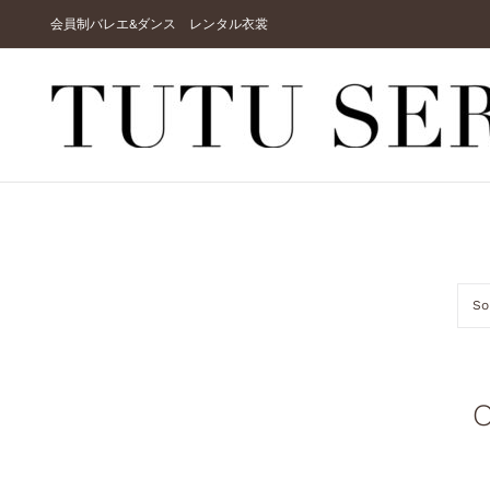
Skip
会員制バレエ&ダンス レンタル衣裳
to
content
So
O