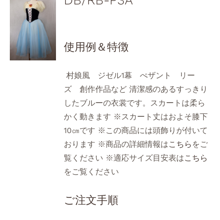
使用例＆特徴
村娘風 ジゼル1幕 ぺザント リー
ズ 創作作品など 清潔感のあるすっきり
したブルーの衣裳です。スカートは柔ら
かく動きます ※スカート丈はおよそ膝下
10㎝です ※この商品には頭飾りが付いて
おります ※商品の詳細情報は
こちら
をご
覧ください ※適応サイズ目安表は
こちら
をご覧ください
ご注文手順