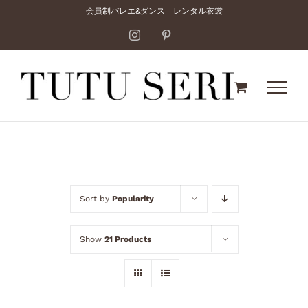
Skip
会員制バレエ&ダンス レンタル衣裳
to
Instagram
Pinterest
content
Sort by
Popularity
Show
21 Products