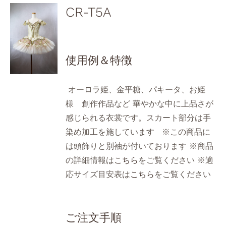
CR-T5A
使用例＆特徴
オーロラ姫、金平糖、パキータ、お姫
様 創作作品など 華やかな中に上品さが
感じられる衣裳です。スカート部分は手
染め加工を施しています ※この商品に
は頭飾りと別袖が付いております ※商品
の詳細情報は
こちら
をご覧ください ※適
応サイズ目安表は
こちら
をご覧ください
ご注文手順