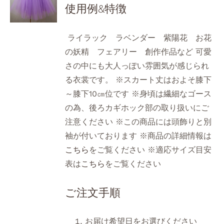
使用例&特徴
ライラック ラベンダー 紫陽花 お花
の妖精 フェアリー 創作作品など 可愛
さの中にも大人っぽい雰囲気が感じられ
る衣裳です。 ※スカート丈はおよそ膝下
～膝下10㎝位です ※身頃は繊細なゴース
の為、後ろカギホック部の取り扱いにご
注意ください ※この商品には頭飾りと別
袖が付いております ※商品の詳細情報は
こちら
をご覧ください ※適応サイズ目安
表は
こちら
をご覧ください
ご注文手順
お届け希望日をお選びください