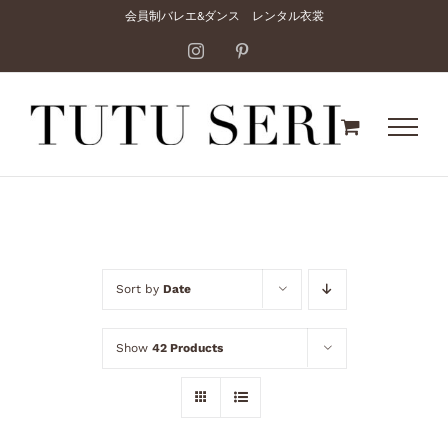
Skip
会員制バレエ&ダンス レンタル衣裳
to
Instagram
Pinterest
content
Sort by
Date
Show
42 Products