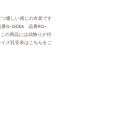
立つ優しい感じの衣裳です
番
G-GE8A
品番
RG-
この商品には頭飾りが付
サイズ目安表は
こちら
をご