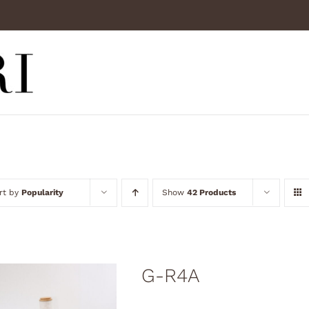
rt by
Popularity
Show
42 Products
G-R4A