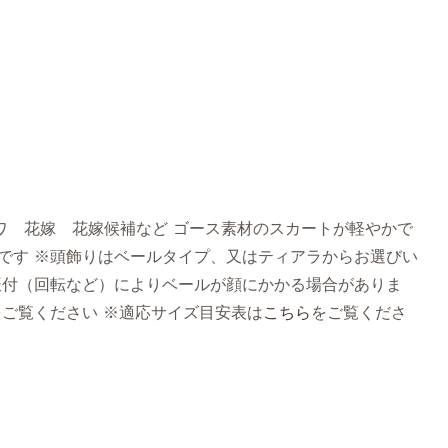
ワ 花嫁 花嫁候補など ゴース素材のスカートが軽やかで
㎝です ※頭飾りはベールタイプ、又はティアラからお選びい
振付（回転など）によりベールが顔にかかる場合がありま
をご覧ください ※適応サイズ目安表は
こちら
をご覧くださ