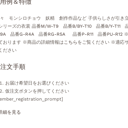
使用例＆特徴
々 モンシロチョウ 妖精 創作作品など 子供らしさが引き
シリーズの衣裳 品番
M/W-T9
品番
B/BY-T10
品番
B/Y-T11
品
9A
品番
G-R4A
品番
RG-R5A
品番
P-R11
品番
PU-R12
※
ております ※商品の詳細情報は
こちら
をご覧ください ※適応
ください
ご注文手順
お届け希望日をお選びください
仮注文ボタンを押してください
ember_registration_prompt]