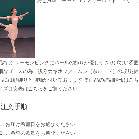
海と真珠 チャイコフスキーパ・ド・ドゥ 
品など サーモンピンクにパールの飾りが優しくさりげない雰
細なゴースの為、後ろカギホック、ムシ（糸ループ）の取り扱
品には頭飾りと別袖が付いております ※商品の詳細情報は
こち
イズ目安表は
こちら
をご覧ください
ご注文手順
お届け希望日をお選びください
ご希望の数量をお選びください