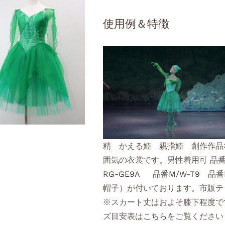
使用例＆特徴
精 かえる姫 親指姫 創作作品
囲気の衣裳です。男性着用可 品
RG-GE9A
品番
M/W-T9
品番
帽子）が付いております。市販テ
※スカート丈はおよそ膝下程度で
ズ目安表は
こちら
をご覧くださ