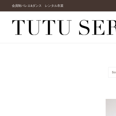
Skip
会員制バレエ&ダンス レンタル衣裳
to
content
So