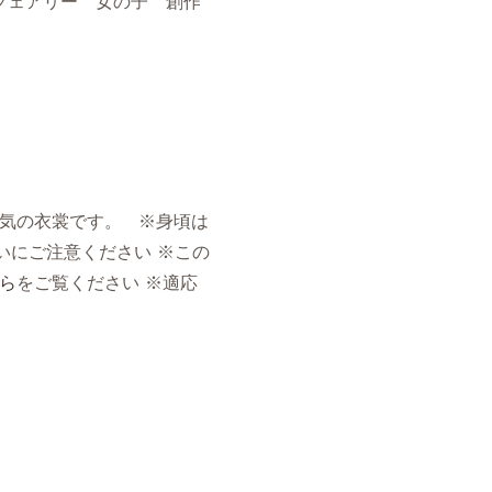
フェアリー 女の子 創作
囲気の衣裳です。 ※身頃は
いにご注意ください ※この
ら
をご覧ください ※適応