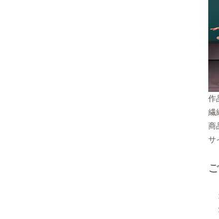
作
繊
商
サ