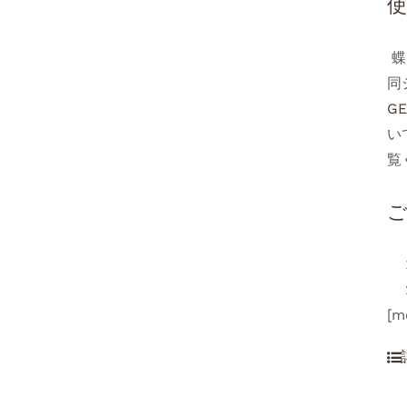
蝶
同
GE
い
覧
[m