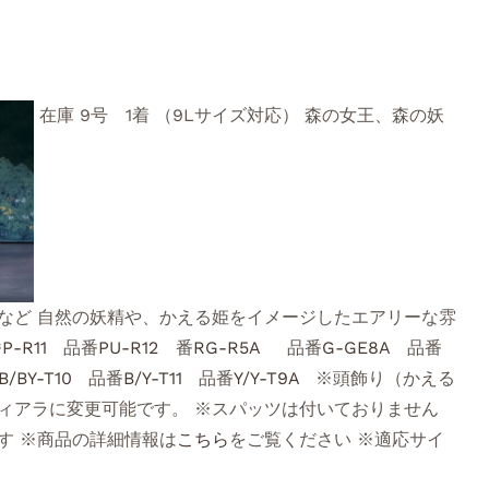
在庫 9号 1着 （9Lサイズ対応） 森の女王、森の妖
など 自然の妖精や、かえる姫をイメージしたエアリーな雰
番
P-R11
品番
PU-R12
番
RG-R5A
品番
G-GE8A
品番
B/BY-T10
品番
B/Y-T11
品番
Y/Y-T9A
※頭飾り（かえる
ィアラに変更可能です。 ※スパッツは付いておりません
す ※商品の詳細情報は
こちら
をご覧ください ※適応サイ
い