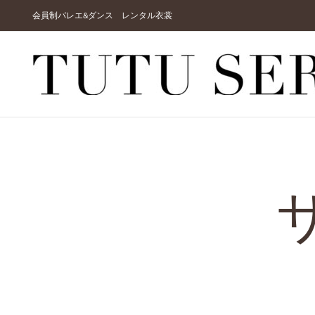
Skip
会員制バレエ&ダンス レンタル衣裳
to
content