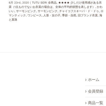
6月 23rd, 2020
|
TUTU SERI 全商品
,
★★★★ 少しだけ使用感がある衣
裳（1点ものでないお衣裳の場合は、全体の平均的状態を表します）
,
かわ
いい
,
サーモンピンク
,
サーモンピンク
,
チャイコフスキーパ・ド・ドゥ
,
ロ
マンティック
,
ワンピース
,
人形・女の子
,
季節・自然
,
旧ブランド衣裳
,
海
と真珠
ホーム
会員登録
商品一覧