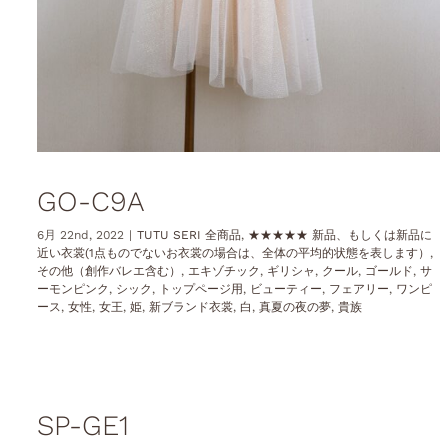
GO-C9A
6月 22nd, 2022
|
TUTU SERI 全商品
,
★★★★★ 新品、もしくは新品に
近い衣裳(1点ものでないお衣裳の場合は、全体の平均的状態を表します）
,
その他（創作バレエ含む）
,
エキゾチック
,
ギリシャ
,
クール
,
ゴールド
,
サ
ーモンピンク
,
シック
,
トップページ用
,
ビューティー
,
フェアリー
,
ワンピ
ース
,
女性
,
女王
,
姫
,
新ブランド衣裳
,
白
,
真夏の夜の夢
,
貴族
SP-GE1