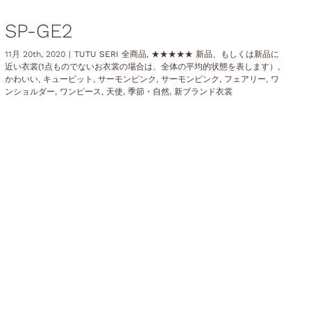
SP-GE2
11月 20th, 2020
|
TUTU SERI 全商品
,
★★★★★ 新品、もしくは新品に
近い衣裳(1点ものでないお衣裳の場合は、全体の平均的状態を表します）
,
かわいい
,
キューピット
,
サーモンピンク
,
サーモンピンク
,
フェアリー
,
ワ
ンショルダー
,
ワンピース
,
天使
,
季節・自然
,
新ブランド衣裳