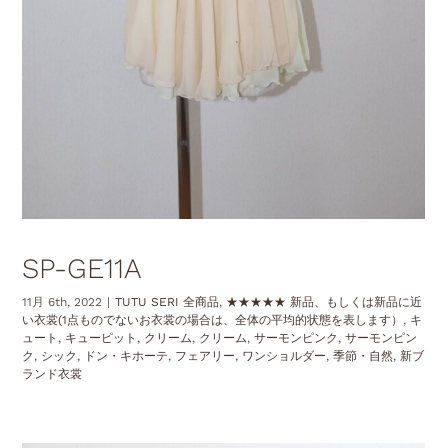
SP-GE11A
11月 6th, 2022
|
TUTU SERI 全商品
,
★★★★★ 新品、もしくは新品に近
い衣裳(1点ものでないお衣裳の場合は、全体の平均的状態を表します）
,
キ
ュート
,
キューピット
,
クリーム
,
クリーム
,
サーモンピンク
,
サーモンピン
ク
,
シック
,
ドン・キホーテ
,
フェアリー
,
ワンショルダー
,
季節・自然
,
新ブ
ランド衣裳