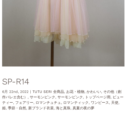
SP-R14
6月 22nd, 2022
|
TUTU SERI 全商品
,
お花・植物
,
かわいい
,
その他（創
作バレエ含む）
,
サーモンピンク
,
サーモンピンク
,
トップページ用
,
ビュー
ティー
,
フェアリー
,
ロマンチュチュ
,
ロマンティック
,
ワンピース
,
天使
,
姫
,
季節・自然
,
新ブランド衣裳
,
海と真珠
,
真夏の夜の夢