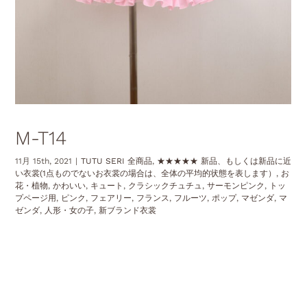
M-T14
11月 15th, 2021
|
TUTU SERI 全商品
,
★★★★★ 新品、もしくは新品に近
い衣裳(1点ものでないお衣裳の場合は、全体の平均的状態を表します）
,
お
花・植物
,
かわいい
,
キュート
,
クラシックチュチュ
,
サーモンピンク
,
トッ
プページ用
,
ピンク
,
フェアリー
,
フランス
,
フルーツ
,
ポップ
,
マゼンダ
,
マ
ゼンダ
,
人形・女の子
,
新ブランド衣裳