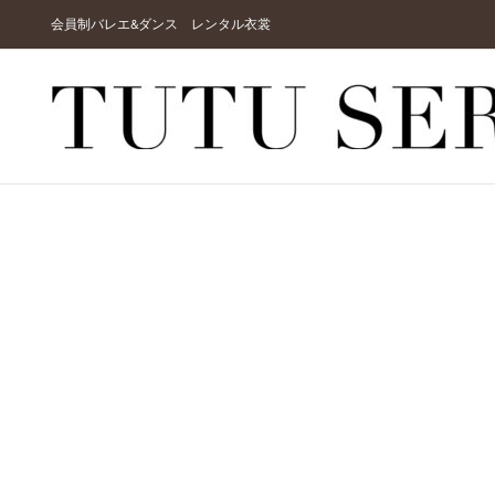
Skip
会員制バレエ&ダンス レンタル衣裳
to
content