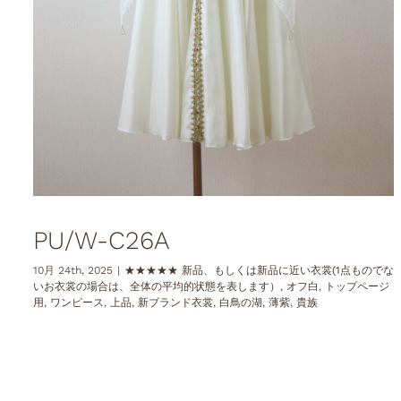
PU/W-C26A
10月 24th, 2025
|
★★★★★ 新品、もしくは新品に近い衣裳(1点ものでな
いお衣裳の場合は、全体の平均的状態を表します）
,
オフ白
,
トップページ
用
,
ワンピース
,
上品
,
新ブランド衣裳
,
白鳥の湖
,
薄紫
,
貴族