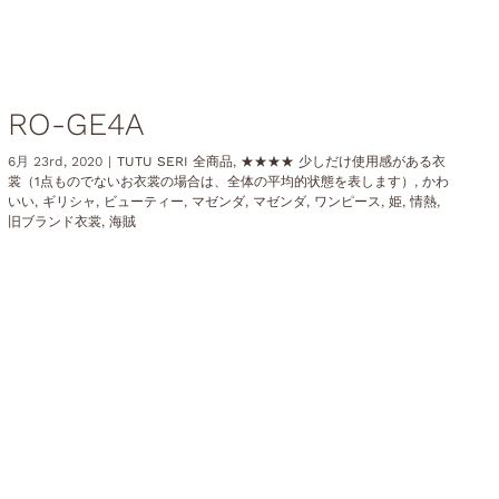
RO-GE4A
6月 23rd, 2020
|
TUTU SERI 全商品
,
★★★★ 少しだけ使用感がある衣
裳（1点ものでないお衣裳の場合は、全体の平均的状態を表します）
,
かわ
いい
,
ギリシャ
,
ビューティー
,
マゼンダ
,
マゼンダ
,
ワンピース
,
姫
,
情熱
,
旧ブランド衣裳
,
海賊