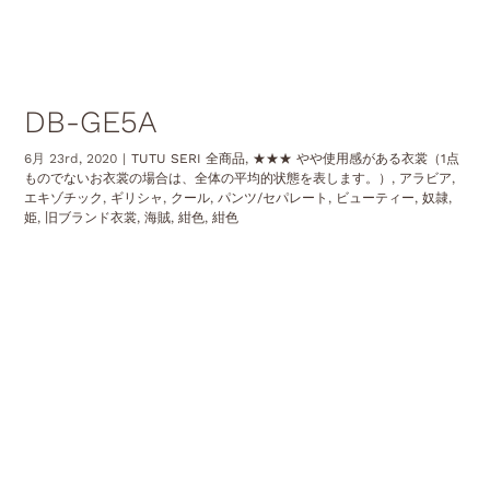
DB-GE5A
6月 23rd, 2020
|
TUTU SERI 全商品
,
★★★ やや使用感がある衣裳（1点
ものでないお衣裳の場合は、全体の平均的状態を表します。）
,
アラビア
,
エキゾチック
,
ギリシャ
,
クール
,
パンツ/セパレート
,
ビューティー
,
奴隷
,
姫
,
旧ブランド衣裳
,
海賊
,
紺色
,
紺色