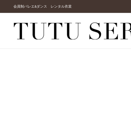
Skip
会員制バレエ&ダンス レンタル衣裳
to
content