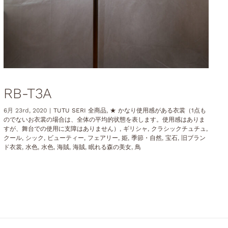
RB-T3A
6月 23rd, 2020
|
TUTU SERI 全商品
,
★ かなり使用感がある衣裳（1点も
のでないお衣裳の場合は、全体の平均的状態を表します。使用感はありま
すが、舞台での使用に支障はありません）
,
ギリシャ
,
クラシックチュチュ
,
クール
,
シック
,
ビューティー
,
フェアリー
,
姫
,
季節・自然
,
宝石
,
旧ブラン
ド衣裳
,
水色
,
水色
,
海賊
,
海賊
,
眠れる森の美女
,
鳥