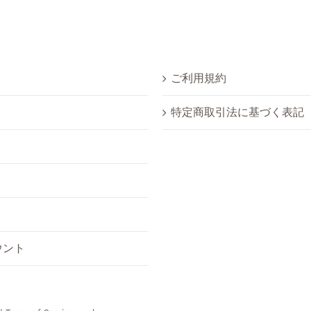
ご利用規約
特定商取引法に基づく表記
り
ウント