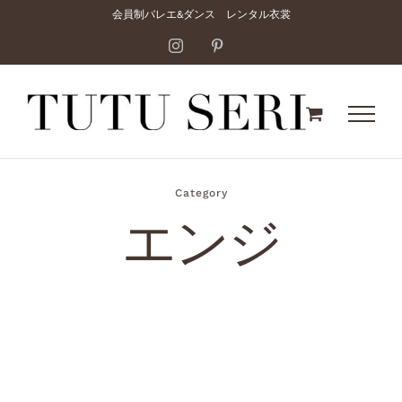
Skip
会員制バレエ&ダンス レンタル衣裳
to
Instagram
Pinterest
content
Category
エンジ