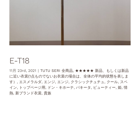
E-T18
11月 23rd, 2021
|
TUTU SERI 全商品
,
★★★★★ 新品、もしくは新品
に近い衣裳(1点ものでないお衣裳の場合は、全体の平均的状態を表しま
す）
,
エスメラルダ
,
エンジ
,
エンジ
,
クラシックチュチュ
,
クール
,
スペ
イン
,
トップページ用
,
ドン・キホーテ
,
パキータ
,
ビューティー
,
姫
,
情
熱
,
新ブランド衣裳
,
貴族