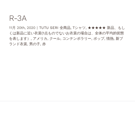
R-3A
11月 20th, 2020
|
TUTU SERI 全商品
,
Tシャツ
,
★★★★★ 新品、もし
くは新品に近い衣裳(1点ものでないお衣裳の場合は、全体の平均的状態
を表します）
,
アメリカ
,
クール
,
コンテンポラリー
,
ポップ
,
情熱
,
新ブ
ランド衣裳
,
男の子
,
赤