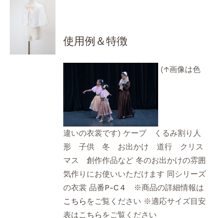
使用例＆特徴
(↑画像は色
違いの衣裳です) ケープ くるみ割り人
形 子供 冬 お出かけ 道行 クリス
マス 創作作品など 冬のお出かけの雰囲
気作りにお使いいただけます 同シリーズ
の衣裳 品番
P-C４
※商品の詳細情報は
こちら
をご覧ください ※適応サイズ目安
表は
こちら
をご覧ください