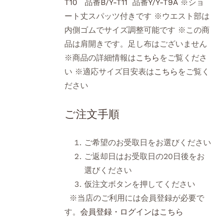
T10
品番
B/Y-T11
品番
Y/Y-T9A
※ショ
ート丈スパッツ付きです ※ウエスト部は
内側ゴムでサイズ調整可能です ※この商
品は肩開きです。足し布はございません
※商品の詳細情報は
こちら
をご覧くださ
い ※適応サイズ目安表は
こちら
をご覧く
ださい
ご注文手順
ご希望のお受取日をお選びください
ご返却日はお受取日の20日後をお
選びください
仮注文ボタンを押してください
※当店のご利用には会員登録が必要で
す。
会員登録・ログインはこちら