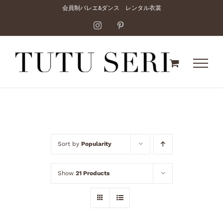
Skip
会員制バレエ&ダンス レンタル衣裳
to
Instagram
Pinterest
content
Sort by
Popularity
Show
21 Products