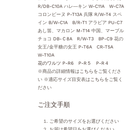
R/DB-C10A
ハレ―キン
W-C11A
W-C7A
コロンビーヌ
P-T13A
兵隊
R/W-T4
スペ
イン
B/W-C1A
B/R-T1
アラビア
PU-C7
あし笛、マカロン
M-T14
中国、マーブル
チョコ
DB-Ｃ8A
R/W-T3
BP-C9
花の
女王/金平糖の女王
P-T6A
CR-T5A
W-T10A
花のワルツ
P-R6
P-R５
P-R４
※商品の詳細情報は
こちら
をご覧くださ
い ※適応サイズ目安表は
こちら
をご覧く
ださい
ご注文手順
ご希望のサイズをお選びください
お届け希望日をお選びください