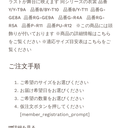
ラストが舞台に映えます 同シリーズの衣裳 品番
Y/Y-T9A
品番
B/BY-T10
品番
B/Y-T11
品番
G-
GE8A
品番
RG-GE9A
品番
G-R4A
品番
RG-
R5A
品番
P-R11
品番
PU-R12
※この商品には頭
飾りが付いております ※商品の詳細情報は
こちら
をご覧ください ※適応サイズ目安表は
こちら
をご
覧ください
ご注文手順
ご希望のサイズをお選びください
お届け希望日をお選びください
ご希望の数量をお選びください
仮注文ボタンを押してください
[member_registration_prompt]