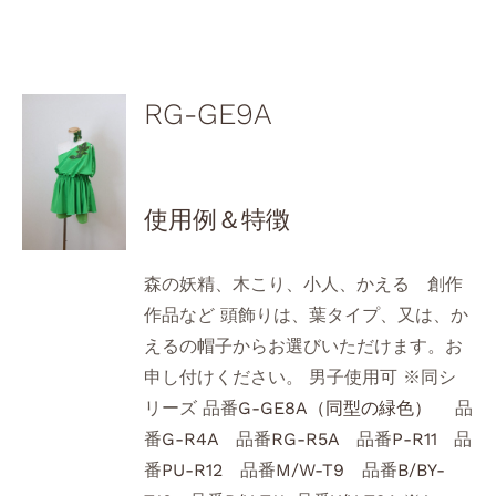
RG-GE9A
使用例＆特徴
森の妖精、木こり、小人、かえる 創作
作品など 頭飾りは、葉タイプ、又は、か
えるの帽子からお選びいただけます。お
申し付けください。 男子使用可 ※同シ
リーズ 品番
G-GE8A（同型の緑色）
品
番
G-R4A
品番
RG-R5A
品番
P-R11
品
番
PU-R12
品番
M/W-T9
品番
B/BY-