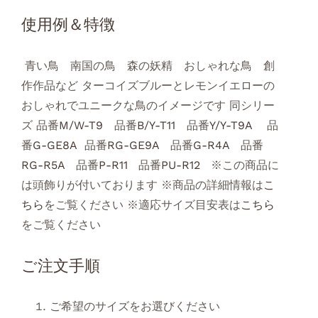
使用例＆特徴
青い鳥 南国の鳥 森の妖精 おしゃれな鳥 創
作作品など ターコイズブルーとレモンイエローの
おしゃれでユニークな鳥のイメージです 同シリー
ズ 品番
M/W-T9
品番
B/Y-T11
品番
Y/Y-T9A
品
番
G-GE8A
品番
RG-GE9A
品番
G-R4A
品番
RG-R5A
品番
P-R11
品番
PU-R12
※この商品に
は頭飾りが付いております ※商品の詳細情報は
こ
ちら
をご覧ください ※適応サイズ目安表は
こちら
をご覧ください
ご注文手順
ご希望のサイズをお選びください