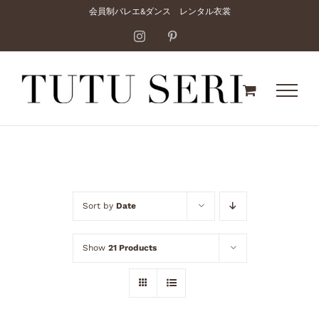
Skip
会員制バレエ&ダンス レンタル衣裳
to
Instagram
Pinterest
content
Sort by
Date
Show
21 Products